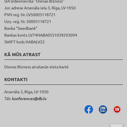
SIA Izdevniecība "Dienas Bizness"
Jur. adrese Arsenāla iela 3, Rīga, LV-1050
PVN reģ. Nr. LV50003118721
Uzņ. reģ. Nr. 50003118721
Banka "Swedbank"
Bankas konts LV74HABA0551039293094
SWIFT kods HABALV22
KĀ MŪS ATRAST
Dienas Bizness atrašanās vieta kartē
KONTAKTI
Arsenāla 3, Rīga, LV-1050
Tālr.
konferences@db.lv