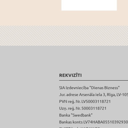
REKVIZĪTI
SIA Izdevniecība "Dienas Bizness"
Jur. adrese Arsenāla iela 3, Rīga, LV-10
PVN reģ. Nr. LV50003118721
Uzņ. reģ. Nr. 50003118721
Banka "Swedbank"
Bankas konts LV74HABA0551039293