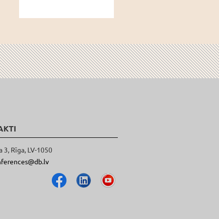
AKTI
a 3, Rīga, LV-1050
nferences@db.lv