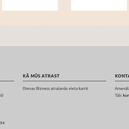
KĀ MŪS ATRAST
KONT
Dienas Bizness atrašanās vieta kartē
Arsenāl
50
Tālr.
ko
094