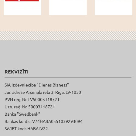
REKVIZĪTI
SIA Izdevniecība "Dienas Bizness"
Jur. adrese Arsenāla iela 3, Rīga, LV-1050
PVN reģ. Nr. LV50003118721
Uzņ. reģ. Nr. 50003118721
Banka "Swedbank"
Bankas konts LV74HABA0551039293094
SWIFT kods HABALV22