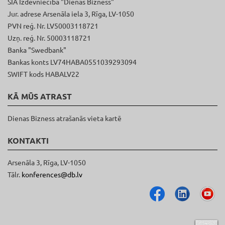
SIA Izdevniecība "Dienas Bizness"
Jur. adrese Arsenāla iela 3, Rīga, LV-1050
PVN reģ. Nr. LV50003118721
Uzņ. reģ. Nr. 50003118721
Banka "Swedbank"
Bankas konts LV74HABA0551039293094
SWIFT kods HABALV22
KĀ MŪS ATRAST
Dienas Bizness atrašanās vieta kartē
KONTAKTI
Arsenāla 3, Rīga, LV-1050
Tālr.
konferences@db.lv