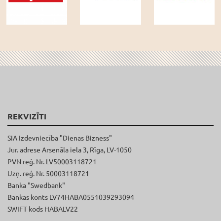
REKVIZĪTI
SIA Izdevniecība "Dienas Bizness"
Jur. adrese Arsenāla iela 3, Rīga, LV-1050
PVN reģ. Nr. LV50003118721
Uzņ. reģ. Nr. 50003118721
Banka "Swedbank"
Bankas konts LV74HABA0551039293094
SWIFT kods HABALV22