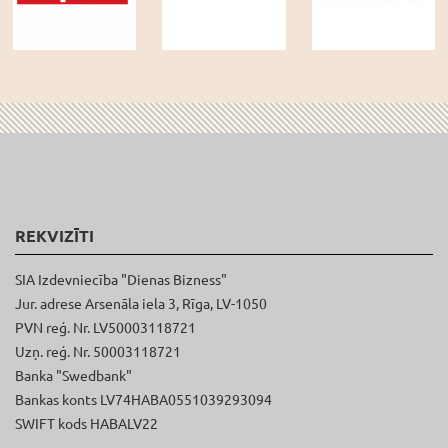
REKVIZĪTI
SIA Izdevniecība "Dienas Bizness"
Jur. adrese Arsenāla iela 3, Rīga, LV-1050
PVN reģ. Nr. LV50003118721
Uzņ. reģ. Nr. 50003118721
Banka "Swedbank"
Bankas konts LV74HABA0551039293094
SWIFT kods HABALV22