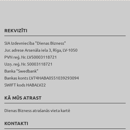
REKVIZĪTI
SIA Izdevniecība "Dienas Bizness"
Jur. adrese Arsenāla iela 3, Rīga, LV-1050
PVN reģ. Nr. LV50003118721
Uzņ. reģ. Nr. 50003118721
Banka "Swedbank"
Bankas konts LV74HABA0551039293094
SWIFT kods HABALV22
KĀ MŪS ATRAST
Dienas Bizness atrašanās vieta kartē
KONTAKTI