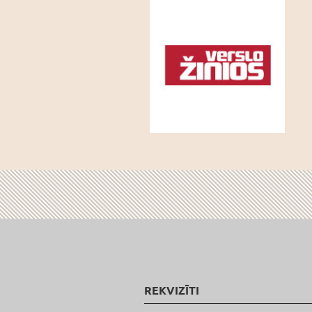
REKVIZĪTI