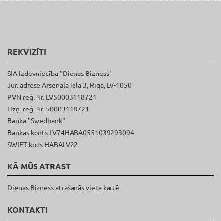
REKVIZĪTI
SIA Izdevniecība "Dienas Bizness"
Jur. adrese Arsenāla iela 3, Rīga, LV-1050
PVN reģ. Nr. LV50003118721
Uzņ. reģ. Nr. 50003118721
Banka "Swedbank"
Bankas konts LV74HABA0551039293094
SWIFT kods HABALV22
KĀ MŪS ATRAST
Dienas Bizness atrašanās vieta kartē
KONTAKTI