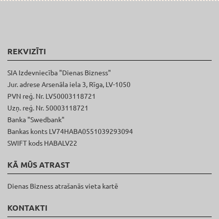
REKVIZĪTI
SIA Izdevniecība "Dienas Bizness"
Jur. adrese Arsenāla iela 3, Rīga, LV-1050
PVN reģ. Nr. LV50003118721
Uzņ. reģ. Nr. 50003118721
Banka "Swedbank"
Bankas konts LV74HABA0551039293094
SWIFT kods HABALV22
KĀ MŪS ATRAST
Dienas Bizness atrašanās vieta kartē
KONTAKTI