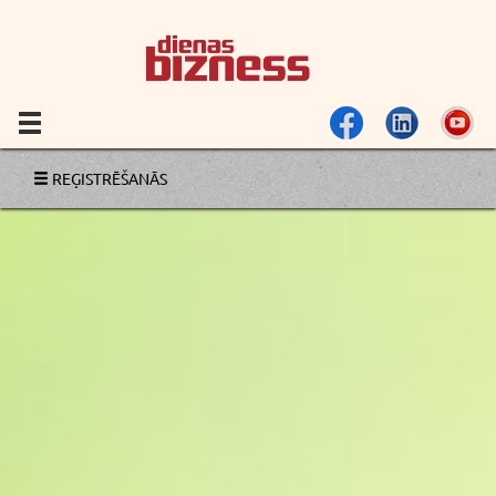
REĢISTRĒŠANĀS