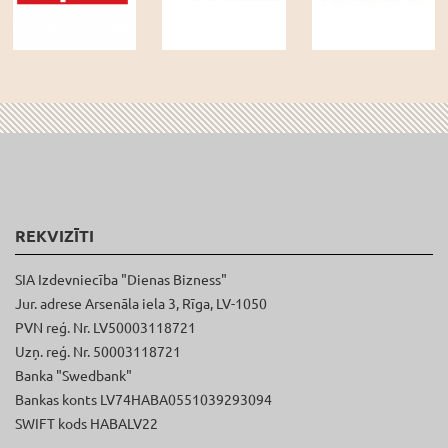
REKVIZĪTI
SIA Izdevniecība "Dienas Bizness"
Jur. adrese Arsenāla iela 3, Rīga, LV-1050
PVN reģ. Nr. LV50003118721
Uzņ. reģ. Nr. 50003118721
Banka "Swedbank"
Bankas konts LV74HABA0551039293094
SWIFT kods HABALV22