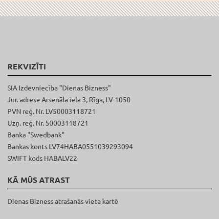
REKVIZĪTI
SIA Izdevniecība "Dienas Bizness"
Jur. adrese Arsenāla iela 3, Rīga, LV-1050
PVN reģ. Nr. LV50003118721
Uzņ. reģ. Nr. 50003118721
Banka "Swedbank"
Bankas konts LV74HABA0551039293094
SWIFT kods HABALV22
KĀ MŪS ATRAST
Dienas Bizness atrašanās vieta kartē