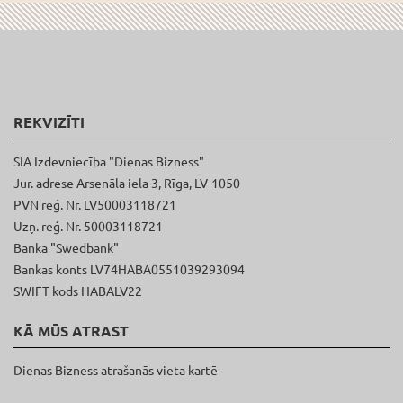
REKVIZĪTI
SIA Izdevniecība "Dienas Bizness"
Jur. adrese Arsenāla iela 3, Rīga, LV-1050
PVN reģ. Nr. LV50003118721
Uzņ. reģ. Nr. 50003118721
Banka "Swedbank"
Bankas konts LV74HABA0551039293094
SWIFT kods HABALV22
KĀ MŪS ATRAST
Dienas Bizness atrašanās vieta kartē