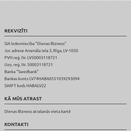
REKVIZĪTI
SIA Izdevniecība "Dienas Bizness"
Jur. adrese Arsenāla iela 3, Rīga, LV-1050
PVN reģ. Nr. LV50003118721
Uzņ. reģ. Nr. 50003118721
Banka "Swedbank"
Bankas konts LV74HABA0551039293094
SWIFT kods HABALV22
KĀ MŪS ATRAST
Dienas Bizness atrašanās vieta kartē
KONTAKTI