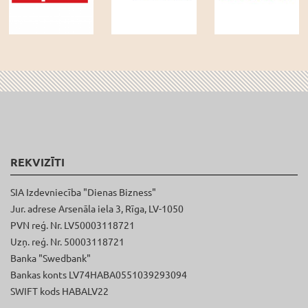
REKVIZĪTI
SIA Izdevniecība "Dienas Bizness"
Jur. adrese Arsenāla iela 3, Rīga, LV-1050
PVN reģ. Nr. LV50003118721
Uzņ. reģ. Nr. 50003118721
Banka "Swedbank"
Bankas konts LV74HABA0551039293094
SWIFT kods HABALV22