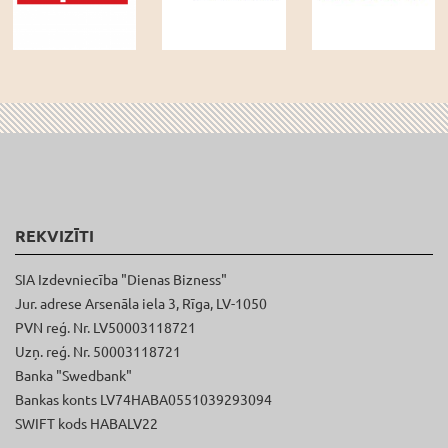
REKVIZĪTI
SIA Izdevniecība "Dienas Bizness"
Jur. adrese Arsenāla iela 3, Rīga, LV-1050
PVN reģ. Nr. LV50003118721
Uzņ. reģ. Nr. 50003118721
Banka "Swedbank"
Bankas konts LV74HABA0551039293094
SWIFT kods HABALV22