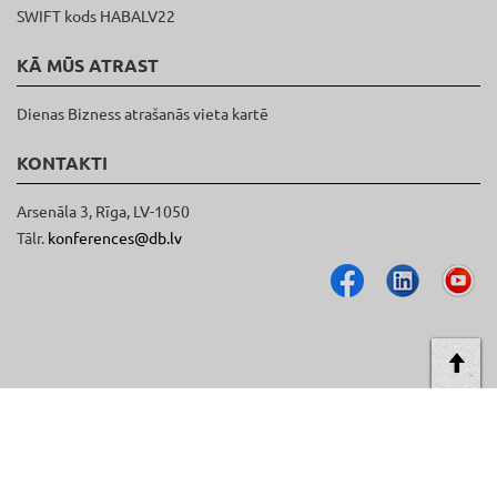
SWIFT kods HABALV22
KĀ MŪS ATRAST
Dienas Bizness atrašanās vieta kartē
KONTAKTI
Arsenāla 3, Rīga, LV-1050
Tālr.
konferences@db.lv
AT