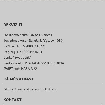
REKVIZĪTI
SIA Izdevniecība "Dienas Bizness"
Jur. adrese Arsenāla iela 3, Rīga, LV-1050
PVN reģ. Nr. LV50003118721
Uzņ. reģ. Nr. 50003118721
Banka "Swedbank"
Bankas konts LV74HABA0551039293094
SWIFT kods HABALV22
KĀ MŪS ATRAST
Dienas Bizness atrašanās vieta kartē
KONTAKTI