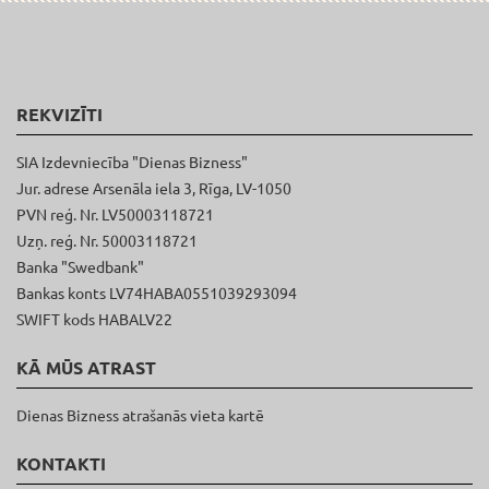
REKVIZĪTI
SIA Izdevniecība "Dienas Bizness"
Jur. adrese Arsenāla iela 3, Rīga, LV-1050
PVN reģ. Nr. LV50003118721
Uzņ. reģ. Nr. 50003118721
Banka "Swedbank"
Bankas konts LV74HABA0551039293094
SWIFT kods HABALV22
KĀ MŪS ATRAST
Dienas Bizness atrašanās vieta kartē
KONTAKTI