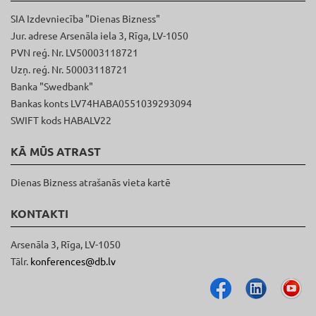
SIA Izdevniecība "Dienas Bizness"
Jur. adrese Arsenāla iela 3, Rīga, LV-1050
PVN reģ. Nr. LV50003118721
Uzņ. reģ. Nr. 50003118721
Banka "Swedbank"
Bankas konts LV74HABA0551039293094
SWIFT kods HABALV22
KĀ MŪS ATRAST
Dienas Bizness atrašanās vieta kartē
KONTAKTI
Arsenāla 3, Rīga, LV-1050
Tālr.
konferences@db.lv