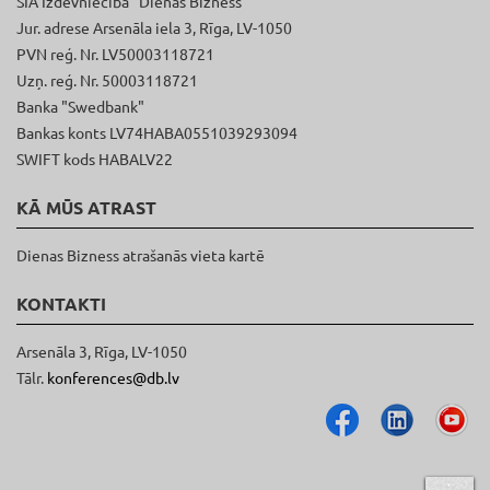
SIA Izdevniecība "Dienas Bizness"
Jur. adrese Arsenāla iela 3, Rīga, LV-1050
PVN reģ. Nr. LV50003118721
Uzņ. reģ. Nr. 50003118721
Banka "Swedbank"
Bankas konts LV74HABA0551039293094
SWIFT kods HABALV22
KĀ MŪS ATRAST
Dienas Bizness atrašanās vieta kartē
KONTAKTI
Arsenāla 3, Rīga, LV-1050
Tālr.
konferences@db.lv