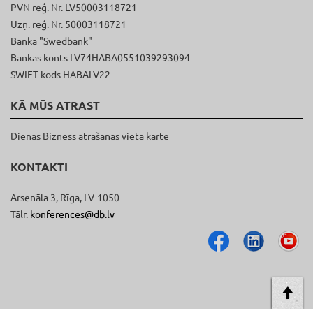
PVN reģ. Nr. LV50003118721
Uzņ. reģ. Nr. 50003118721
Banka "Swedbank"
Bankas konts LV74HABA0551039293094
SWIFT kods HABALV22
KĀ MŪS ATRAST
Dienas Bizness atrašanās vieta kartē
KONTAKTI
Arsenāla 3, Rīga, LV-1050
Tālr.
konferences@db.lv
AT