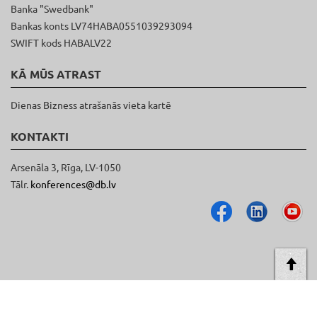
Banka "Swedbank"
Bankas konts LV74HABA0551039293094
SWIFT kods HABALV22
KĀ MŪS ATRAST
Dienas Bizness atrašanās vieta kartē
KONTAKTI
Arsenāla 3, Rīga, LV-1050
Tālr.
konferences@db.lv
AT