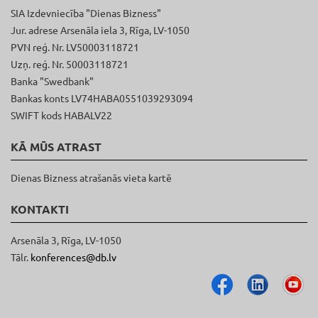
SIA Izdevniecība "Dienas Bizness"
Jur. adrese Arsenāla iela 3, Rīga, LV-1050
PVN reģ. Nr. LV50003118721
Uzņ. reģ. Nr. 50003118721
Banka "Swedbank"
Bankas konts LV74HABA0551039293094
SWIFT kods HABALV22
KĀ MŪS ATRAST
Dienas Bizness atrašanās vieta kartē
KONTAKTI
Arsenāla 3, Rīga, LV-1050
Tālr.
konferences@db.lv