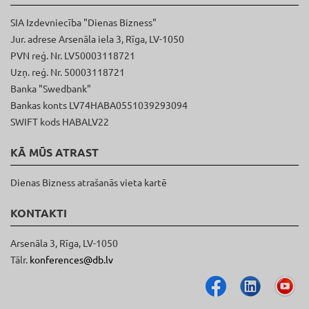
SIA Izdevniecība "Dienas Bizness"
Jur. adrese Arsenāla iela 3, Rīga, LV-1050
PVN reģ. Nr. LV50003118721
Uzņ. reģ. Nr. 50003118721
Banka "Swedbank"
Bankas konts LV74HABA0551039293094
SWIFT kods HABALV22
KĀ MŪS ATRAST
Dienas Bizness atrašanās vieta kartē
KONTAKTI
Arsenāla 3, Rīga, LV-1050
Tālr.
konferences@db.lv