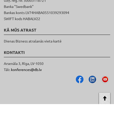
Uzņ. reģ. Nr. 50003118721
Banka "Swedbank"
Bankas konts LV74HABA0551039293094
SWIFT kods HABALV22
KĀ MŪS ATRAST
Dienas Bizness atrašanās vieta kartē
KONTAKTI
Arsenāla 3, Rīga, LV-1050
Tālr.
konferences@db.lv
AT