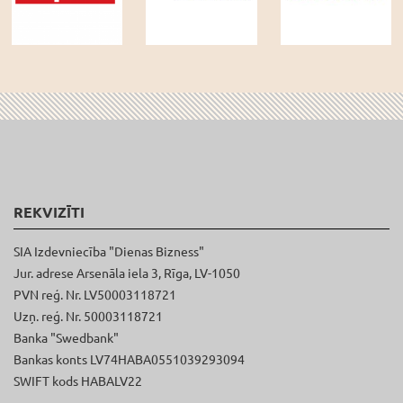
REKVIZĪTI
SIA Izdevniecība "Dienas Bizness"
Jur. adrese Arsenāla iela 3, Rīga, LV-1050
PVN reģ. Nr. LV50003118721
Uzņ. reģ. Nr. 50003118721
Banka "Swedbank"
Bankas konts LV74HABA0551039293094
SWIFT kods HABALV22