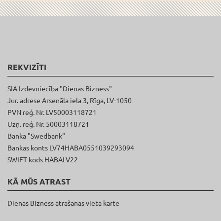
REKVIZĪTI
SIA Izdevniecība "Dienas Bizness"
Jur. adrese Arsenāla iela 3, Rīga, LV-1050
PVN reģ. Nr. LV50003118721
Uzņ. reģ. Nr. 50003118721
Banka "Swedbank"
Bankas konts LV74HABA0551039293094
SWIFT kods HABALV22
KĀ MŪS ATRAST
Dienas Bizness atrašanās vieta kartē