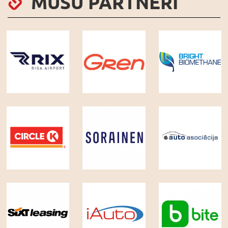
MŪSU PARTNERI