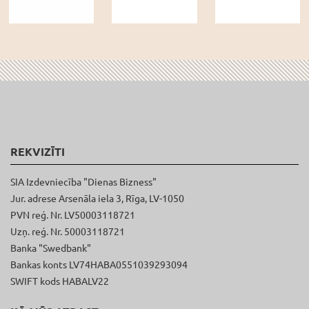
REKVIZĪTI
SIA Izdevniecība "Dienas Bizness"
Jur. adrese Arsenāla iela 3, Rīga, LV-1050
PVN reģ. Nr. LV50003118721
Uzņ. reģ. Nr. 50003118721
Banka "Swedbank"
Bankas konts LV74HABA0551039293094
SWIFT kods HABALV22