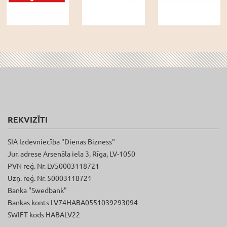
REKVIZĪTI
SIA Izdevniecība "Dienas Bizness"
Jur. adrese Arsenāla iela 3, Rīga, LV-1050
PVN reģ. Nr. LV50003118721
Uzņ. reģ. Nr. 50003118721
Banka "Swedbank"
Bankas konts LV74HABA0551039293094
SWIFT kods HABALV22