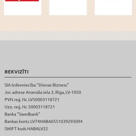
REKVIZĪTI
SIA Izdevniecība "Dienas Bizness"
Jur. adrese Arsenāla iela 3, Rīga, LV-1050
PVN reģ. Nr. LV50003118721
Uzņ. reģ. Nr. 50003118721
Banka "Swedbank"
Bankas konts LV74HABA0551039293094
SWIFT kods HABALV22