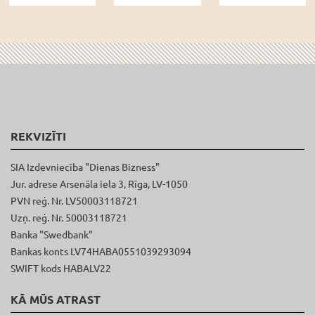
REKVIZĪTI
SIA Izdevniecība "Dienas Bizness"
Jur. adrese Arsenāla iela 3, Rīga, LV-1050
PVN reģ. Nr. LV50003118721
Uzņ. reģ. Nr. 50003118721
Banka "Swedbank"
Bankas konts LV74HABA0551039293094
SWIFT kods HABALV22
KĀ MŪS ATRAST