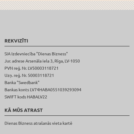
REKVIZĪTI
SIA Izdevniecība "Dienas Bizness"
Jur. adrese Arsenāla iela 3, Rīga, LV-1050
PVN reģ. Nr. LV50003118721
Uzņ. reģ. Nr. 50003118721
Banka "Swedbank"
Bankas konts LV74HABA0551039293094
SWIFT kods HABALV22
KĀ MŪS ATRAST
Dienas Bizness atrašanās vieta kartē