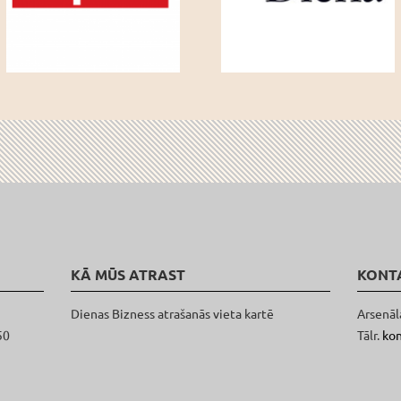
KĀ MŪS ATRAST
KONT
Dienas Bizness atrašanās vieta kartē
Arsenāl
50
Tālr.
ko