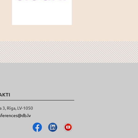
AKTI
a 3, Rīga, LV-1050
nferences@db.lv