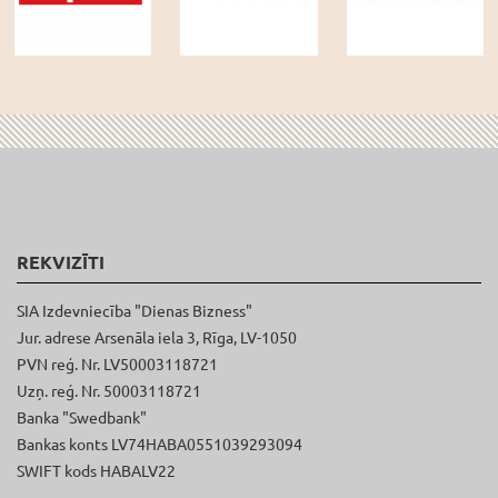
REKVIZĪTI
SIA Izdevniecība "Dienas Bizness"
Jur. adrese Arsenāla iela 3, Rīga, LV-1050
PVN reģ. Nr. LV50003118721
Uzņ. reģ. Nr. 50003118721
Banka "Swedbank"
Bankas konts LV74HABA0551039293094
SWIFT kods HABALV22