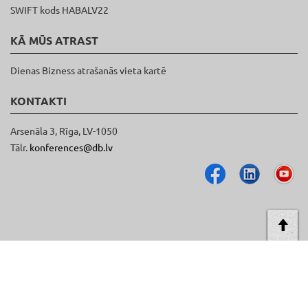
SWIFT kods HABALV22
KĀ MŪS ATRAST
Dienas Bizness atrašanās vieta kartē
KONTAKTI
Arsenāla 3, Rīga, LV-1050
Tālr.
konferences@db.lv
AT