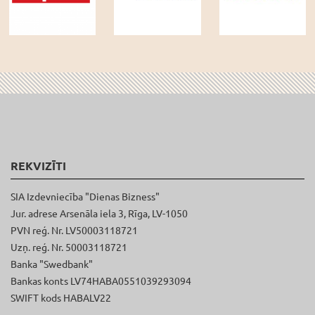
REKVIZĪTI
SIA Izdevniecība "Dienas Bizness"
Jur. adrese Arsenāla iela 3, Rīga, LV-1050
PVN reģ. Nr. LV50003118721
Uzņ. reģ. Nr. 50003118721
Banka "Swedbank"
Bankas konts LV74HABA0551039293094
SWIFT kods HABALV22