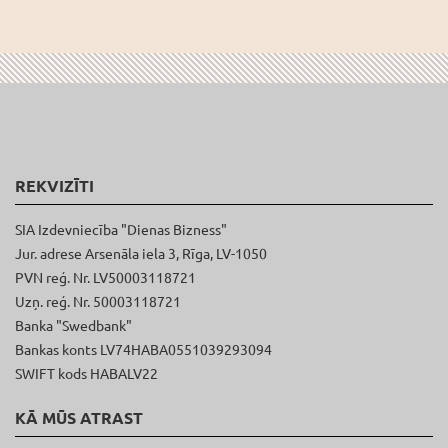
REKVIZĪTI
SIA Izdevniecība "Dienas Bizness"
Jur. adrese Arsenāla iela 3, Rīga, LV-1050
PVN reģ. Nr. LV50003118721
Uzņ. reģ. Nr. 50003118721
Banka "Swedbank"
Bankas konts LV74HABA0551039293094
SWIFT kods HABALV22
KĀ MŪS ATRAST