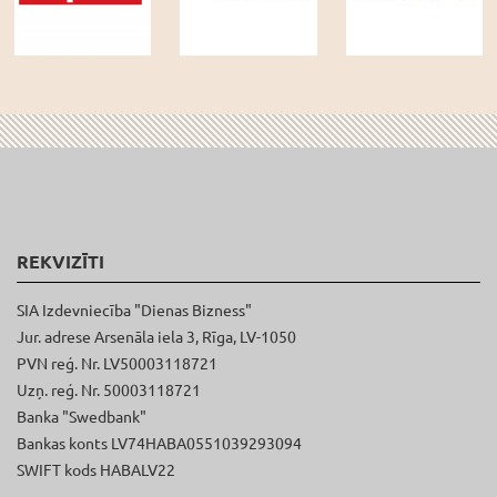
REKVIZĪTI
SIA Izdevniecība "Dienas Bizness"
Jur. adrese Arsenāla iela 3, Rīga, LV-1050
PVN reģ. Nr. LV50003118721
Uzņ. reģ. Nr. 50003118721
Banka "Swedbank"
Bankas konts LV74HABA0551039293094
SWIFT kods HABALV22