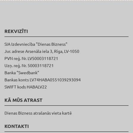
REKVIZĪTI
SIA Izdevniecība "Dienas Bizness"
Jur. adrese Arsenāla iela 3, Rīga, LV-1050
PVN reģ. Nr. LV50003118721
Uzņ. reģ. Nr. 50003118721
Banka "Swedbank"
Bankas konts LV74HABA0551039293094
SWIFT kods HABALV22
KĀ MŪS ATRAST
Dienas Bizness atrašanās vieta kartē
KONTAKTI