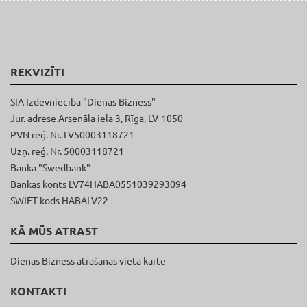
REKVIZĪTI
SIA Izdevniecība "Dienas Bizness"
Jur. adrese Arsenāla iela 3, Rīga, LV-1050
PVN reģ. Nr. LV50003118721
Uzņ. reģ. Nr. 50003118721
Banka "Swedbank"
Bankas konts LV74HABA0551039293094
SWIFT kods HABALV22
KĀ MŪS ATRAST
Dienas Bizness atrašanās vieta kartē
KONTAKTI