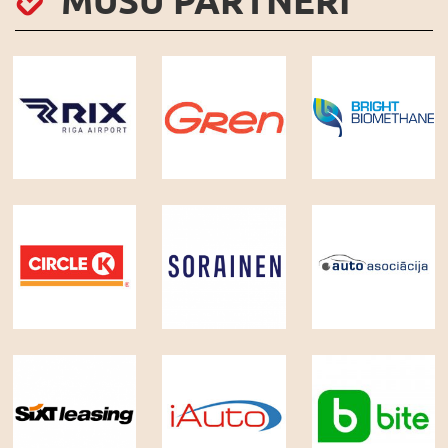
MŪSU PARTNERI