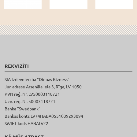
REKVIZĪTI
SIA Izdevniecība "Dienas Bizness"
Jur. adrese Arsenāla iela 3, Rīga, LV-1050
PVN reģ. Nr. LV50003118721
Uzņ. reģ. Nr. 50003118721
Banka "Swedbank"
Bankas konts LV74HABA0551039293094
SWIFT kods HABALV22
KĀ MŪS ATRAST