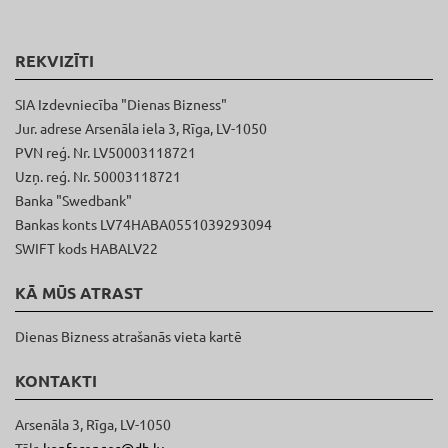
REKVIZĪTI
SIA Izdevniecība "Dienas Bizness"
Jur. adrese Arsenāla iela 3, Rīga, LV-1050
PVN reģ. Nr. LV50003118721
Uzņ. reģ. Nr. 50003118721
Banka "Swedbank"
Bankas konts LV74HABA0551039293094
SWIFT kods HABALV22
KĀ MŪS ATRAST
Dienas Bizness atrašanās vieta kartē
KONTAKTI
Arsenāla 3, Rīga, LV-1050
Tālr.
konferences@db.lv