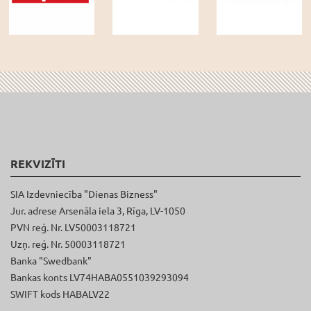
REKVIZĪTI
SIA Izdevniecība "Dienas Bizness"
Jur. adrese Arsenāla iela 3, Rīga, LV-1050
PVN reģ. Nr. LV50003118721
Uzņ. reģ. Nr. 50003118721
Banka "Swedbank"
Bankas konts LV74HABA0551039293094
SWIFT kods HABALV22