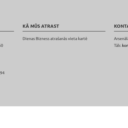
KĀ MŪS ATRAST
KONT
Dienas Bizness atrašanās vieta kartē
Arsenāl
50
Tālr.
ko
094