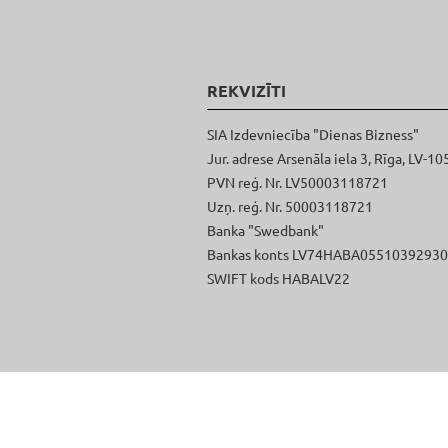
REKVIZĪTI
SIA Izdevniecība "Dienas Bizness"
Jur. adrese Arsenāla iela 3, Rīga, LV-10
PVN reģ. Nr. LV50003118721
Uzņ. reģ. Nr. 50003118721
Banka "Swedbank"
Bankas konts LV74HABA0551039293
SWIFT kods HABALV22