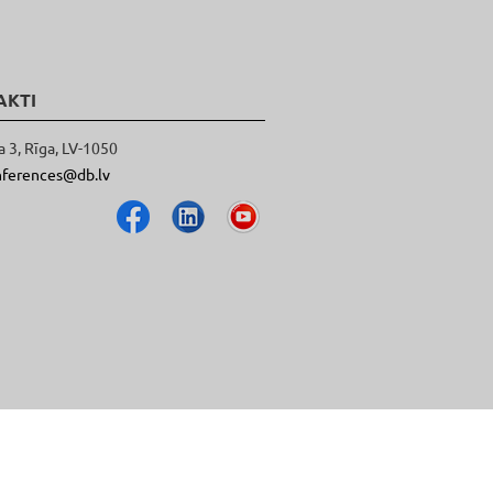
AKTI
a 3, Rīga, LV-1050
nferences@db.lv