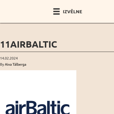
IZVĒLNE
11AIRBALTIC
14.02.2024
By
Aiva Tālberga