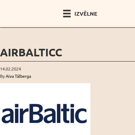
IZVĒLNE
AIRBALTICC
14.02.2024
By
Aiva Tālberga