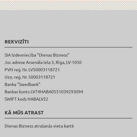
REKVIZĪTI
SIA Izdevniecība "Dienas Bizness"
Jur. adrese Arsenāla iela 3, Rīga, LV-1050
PVN reģ. Nr. LV50003118721
Uzņ. reģ. Nr. 50003118721
Banka "Swedbank"
Bankas konts LV74HABA0551039293094
SWIFT kods HABALV22
KĀ MŪS ATRAST
Dienas Bizness atrašanās vieta kartē