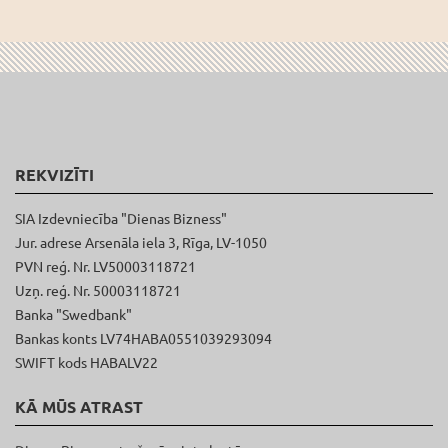
REKVIZĪTI
SIA Izdevniecība "Dienas Bizness"
Jur. adrese Arsenāla iela 3, Rīga, LV-1050
PVN reģ. Nr. LV50003118721
Uzņ. reģ. Nr. 50003118721
Banka "Swedbank"
Bankas konts LV74HABA0551039293094
SWIFT kods HABALV22
KĀ MŪS ATRAST