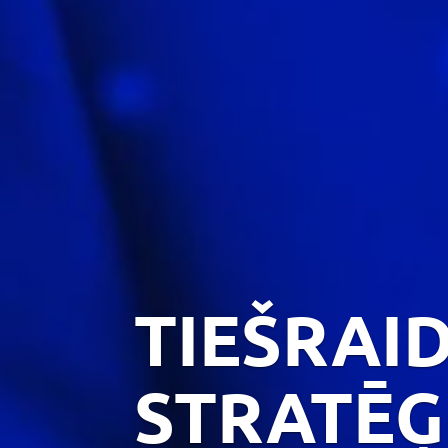
TIEŠRAI
STRATĒĢ