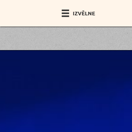
IZVĒLNE